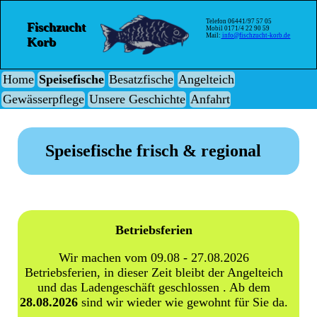
Telefon 06441/97 57 05
Fischzucht
Mobil 0171/4 22 90 59
Mail:
info@fischzucht-korb.de
Korb
Home
Speisefische
Besatzfische
Angelteich
Gewässerpflege
Unsere Geschichte
Anfahrt
Speisefische frisch & regional
Betriebsferien
Wir machen vom 09.08 - 27.08.2026
Betriebsferien, in dieser Zeit bleibt der Angelteich
und das Ladengeschäft geschlossen . Ab dem
28.08.2026
sind wir wieder wie gewohnt für Sie da.